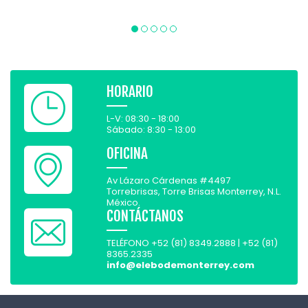
HORARIO
L-V: 08:30 - 18:00
Sábado: 8:30 - 13:00
OFICINA
Av Lázaro Cárdenas #4497
Torrebrisas, Torre Brisas Monterrey, N.L.
México.
CONTÁCTANOS
TELÉFONO +52 (81) 8349.2888 | +52 (81)
8365.2335
info@elebodemonterrey.com